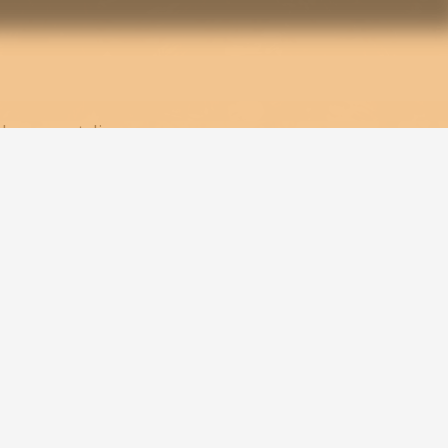
 dans mon atelier.
urelles du bois et le caractère du travail artisanal. Son couv
f et pratique, idéal pour les amateurs de créations originales e
ur.
ter via le formulaire