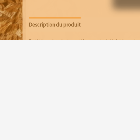
Description du produit
Avis (0)
Petit bocal en bois, entièrement réalisé à la main
Chaque pièce est unique, révélant les nuances nat
authentique. Un objet singulier, à la fois décorati
La gravure est réalisée au laser sur tout le pourto
Possibilité de gravé le bouchon au laser:
me contac
Photos non contractuel.