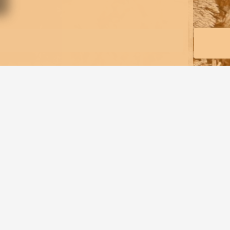
ercle en liège apporte une touche douce et
t durables.