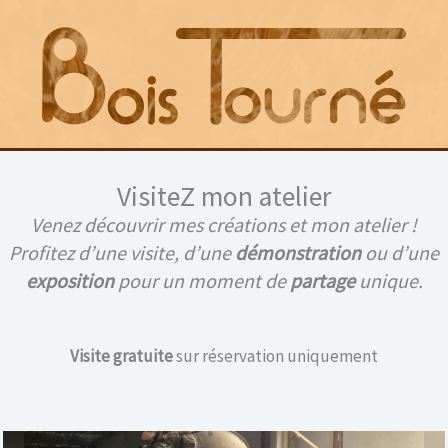
VisiteZ mon atelier
Venez découvrir mes créations et mon atelier !
uveautés
Boutique
Goodies
Vidéo
R
Profitez d’une visite, d’une
démonstration
ou d’une
e
exposition
pour un moment de
partage
unique.
c
h
BOCAL EN HÊ
e
Visite gratuite
sur réservation uniquement
SYMBOLES AB
r
c
Hauteur : ~ 9,5 cm
h