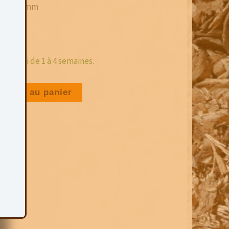
mm / ~70 mm
e
, délai de 1 à 4 semaines.
jouter au panier
)