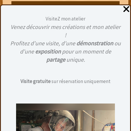
VisiteZ mon atelier
Venez découvrir mes créations et mon atelier
!
Profitez d’une visite, d’une
démonstration
ou
d’une
exposition
pour un moment de
partage
unique.
Découvrez tous mes piques à
cheveux
Visite gratuite
sur réservation uniquement
Fabrication d’un collier