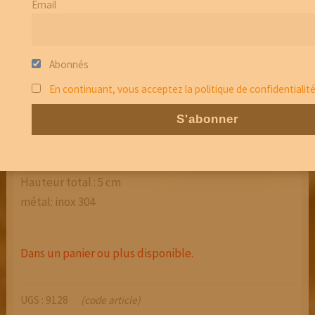
Email
Abonnés
En continuant, vous acceptez la politique de confidentialit
BOUCLES D’OREILLES EN
FRÊNE – PU 02
Hauteur total : 5 cm
métal: inox 304
Dans un panier ou plus disponible.
UGS :
9128
(code article)