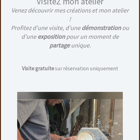
VisiteZ mon atelier
Venez découvrir mes créations et mon atelier
!
Profitez d’une visite, d’une
démonstration
ou
d’une
exposition
pour un moment de
partage
unique.
BOITE DE RANGEMENT AVEC DÉCORATION EN BOIS
GRAVÉ
Visite gratuite
sur réservation uniquement
5,00
€
Diamètre extérieur : 5,2 cm
Contenance : 30 ml
Matière : aluminium
Ajouter au panier
Produits similaires