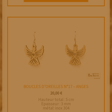
a
plusieurs
variations.
Les
options
peuvent
être
choisies
sur
la
page
du
produit
BOUCLES D’OREILLES N°17 – ANGES
20,00
€
Hauteur total : 5 cm
Epaisseur : 3 mm
métal: inox 304