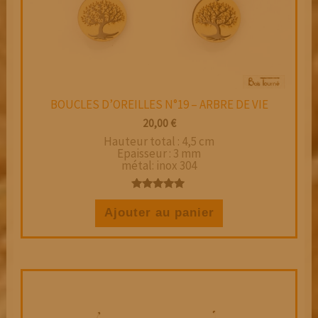
BOUCLES D’OREILLES N°19 – ARBRE DE VIE
20,00
€
Hauteur total : 4,5 cm
Epaisseur : 3 mm
métal: inox 304
Note
5.00
Ajouter au panier
sur 5