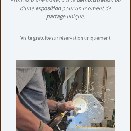
d’une
exposition
pour un moment de
20,00
€
Hauteur : 17 cm
partage
unique.
Largeur : 20 cm
Note
5.00
Visite gratuite
sur réservation uniquement
Ajouter au panier
sur 5
Produits similaires