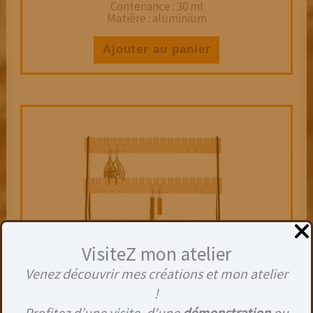
Contenance : 30 ml
Matière : aluminium
Ajouter au panier
VisiteZ mon atelier
Venez découvrir mes créations et mon atelier
!
RANGEMENT SUR PIED POUR BOUCLES
D’OREILLES
Profitez d’une visite, d’une
démonstration
ou