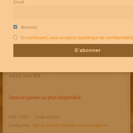
Email
Abonnés
En continuant, vous acceptez la politique de confidentialit
BOUCLES D’OREILLES EN
GENÉVRIER – PU 20
Hauteur total : 3 cm
métal: inox 304
Dans un panier ou plus disponible.
UGS :
9257
(code article)
Catégories :
Bijoux
,
Boucle d'oreilles tournée (pièces