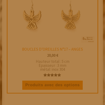
BOUCLES D’OREILLES N°17 – ANGES
20,00
€
Hauteur total : 5 cm
Epaisseur : 3 mm
métal: inox 304
Ce
Note
5.00
produit
Produits avec des options
sur 5
a
plusieurs
variations.
Les
options