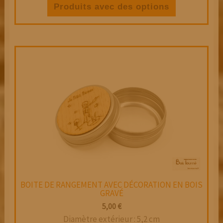
à
produit
Produits avec des options
20,00 €
a
plusieurs
variations.
Les
options
peuvent
être
choisies
sur
la
page
du
produit
BOITE DE RANGEMENT AVEC DÉCORATION EN BOIS
GRAVÉ
5,00
€
Diamètre extérieur : 5,2 cm