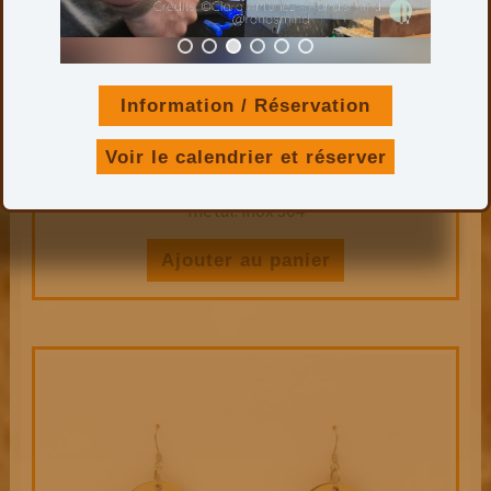
Information / Réservation
BOUCLES D’OREILLES N°20 – ANNEAUX IMBRIQUÉS
25,00
€
Voir le calendrier et réserver
Hauteur total : 6,5 cm
Epaisseur : 3 mm
métal: inox 304
Ajouter au panier