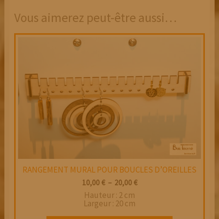
Vous aimerez peut-être aussi…
RANGEMENT MURAL POUR BOUCLES D’OREILLES
Plage
10,00
€
–
20,00
€
de
Hauteur : 2 cm
prix :
Largeur : 20 cm
10,00 €
Ce