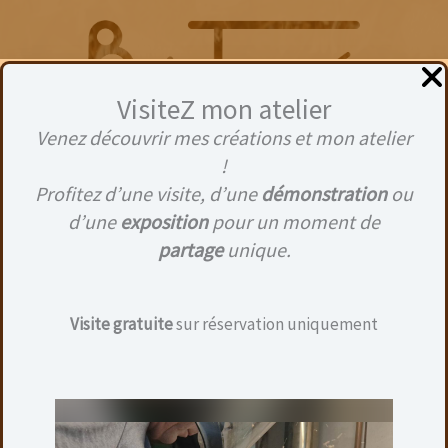
Aller
au
contenu
VisiteZ mon atelier
Venez découvrir mes créations et mon atelier
Inscrivez vous à la newsletter pour recevoir le
Menu
!
mois toutes les nouvelles créations.
Profitez d’une visite, d’une
démonstration
ou
(Seulement 1 E-mail par mois)
d’une
exposition
pour un moment de
partage
unique.
Toutes ne sont pas partagées sur les réseaux soc
Visite gratuite
sur réservation uniquement
Un lien de désabonnement est dans chacun des e-
1 e-mail par mois, pas plus !