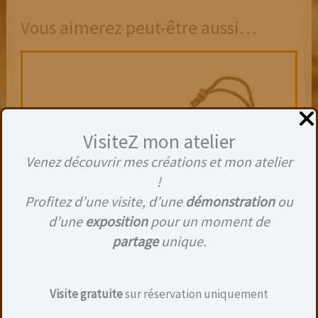
Vous aimerez peut-être aussi…
VisiteZ mon atelier
Venez découvrir mes créations et mon atelier
!
Profitez d’une visite, d’une
démonstration
ou
d’une
exposition
pour un moment de
partage
unique.
POCHETTE VELOUR NOIRE FERMÉE PAR LIEN
COULISSANT
2,00
€
Visite gratuite
sur réservation uniquement
Ajouter au panier