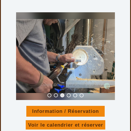
Produits similaires
Information / Réservation
D7CB BILLE DORÉ – WACAPOU
Voir le calendrier et réserver
30,00
€