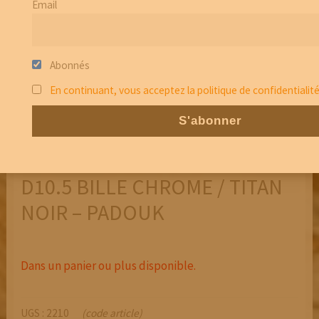
Email
Abonnés
En continuant, vous acceptez la politique de confidentialit
D10.5 BILLE CHROME / TITAN
NOIR – PADOUK
Dans un panier ou plus disponible.
UGS :
2210
(code article)