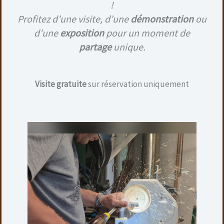
!
Ajouter au panier
Profitez d’une visite, d’une
démonstration
ou
d’une
exposition
pour un moment de
partage
unique.
Visite gratuite
sur réservation uniquement
STYLO ROLLER CHROMÉ – ST MARTIN ROUGE /
TILLEUIL
70,00
€