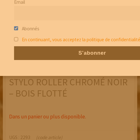
Email
Abonnés
En continuant, vous acceptez la politique de confidentialit
STYLO ROLLER CHROMÉ NOIR
– BOIS FLOTTÉ
Dans un panier ou plus disponible.
UGS :
2293
(code article)