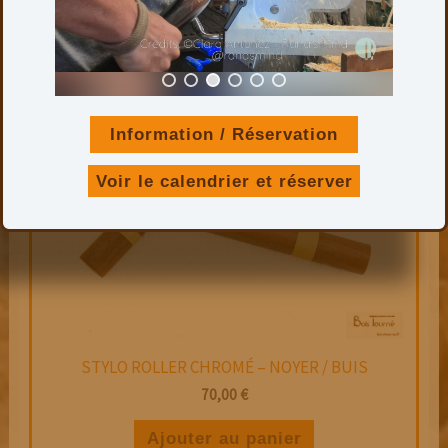
Ajouter au panier
Information / Réservation
Voir le calendrier et réserver
STYLO ROLLER CHROMÉ – NOYER / BUIS
70,00
€
Ajouter au panier