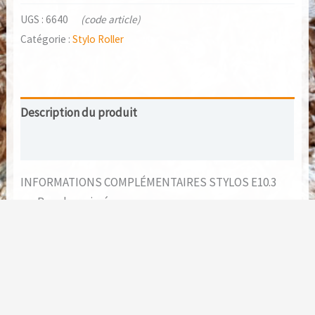
UGS :
6640
(code article)
Catégorie :
Stylo Roller
Description du produit
Avis (0)
INFORMATIONS COMPLÉMENTAIRES STYLOS E10.3
Bouchon vissé
Diamètre : 15 mm
Longueur stylo: ~15 cm
Matières: bois et métal (8 pièces)
Recharge standard