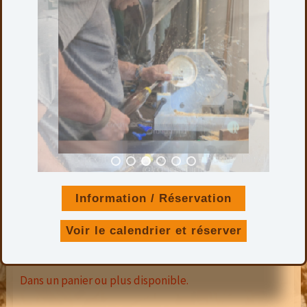
STYLO ROLLER CHROMÉ NOIR
– HÊTRE ÉCHAUFFÉ /
Information / Réservation
PALISSANDRE SANTOS
Voir le calendrier et réserver
Dans un panier ou plus disponible.