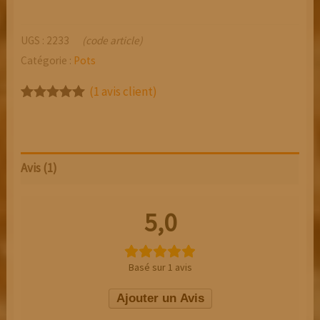
UGS :
2233
(code article)
Catégorie :
Pots
(
1
avis client)
Noté
1
5.00
sur 5
basé sur
notation
client
Avis (1)
5,0
Basé sur 1 avis
Ajouter un Avis