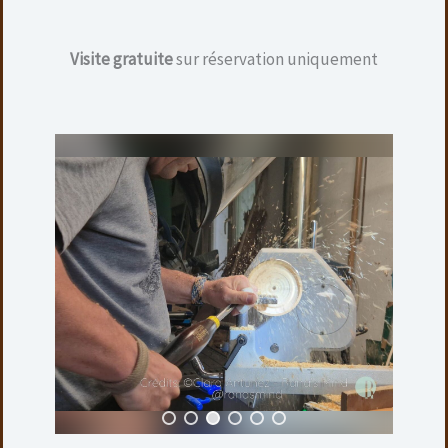
Visite gratuite
sur réservation uniquement
VASE EN FRÊNE
20,00
€
Hauteur : 11 cm
Diamètre maxi. : 8 cm
Finition : Ciré
Ajouter au panier