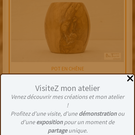
POT EN CHÊNE
30,00
€
Hauteur : 8,5 cm
VisiteZ mon atelier
Diamètre maxi. : 8cm
Finition : Ciré
Venez découvrir mes créations et mon atelier
!
Ajouter au panier
Profitez d’une visite, d’une
démonstration
ou
d’une
exposition
pour un moment de
partage
unique.