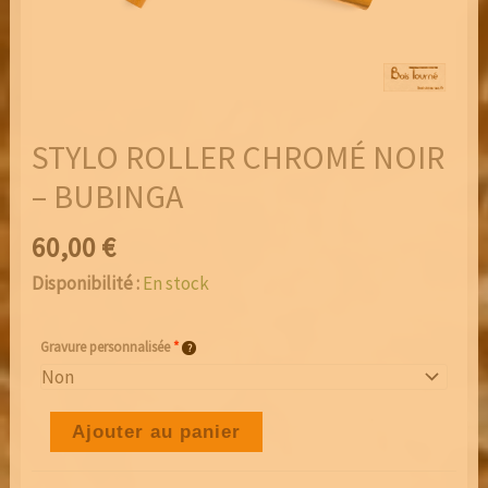
Email
Abonnés
En continuant, vous acceptez la politique de confidentialit
STYLO ROLLER CHROMÉ NOIR
– BUBINGA
60,00
€
Disponibilité :
En stock
Gravure personnalisée
*
quantité
Ajouter au panier
de
STYLO