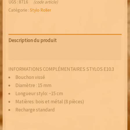
UGS :
8716
(code article)
ROLLER
Catégorie :
Stylo Roller
CHROMÉ
NOIR
-
BUBINGA
Description du produit
Avis (0)
INFORMATIONS COMPLÉMENTAIRES STYLOS E10.3
Bouchon vissé
Diamètre : 15 mm
Longueur stylo: ~15 cm
Matières: bois et métal (8 pièces)
Recharge standard