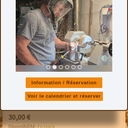
VASE EN BOULEAU ÉCHAUFFÉ
Information / Réservation
Hauteur : 10 cm
Diamètre maxi. : 10 cm
Voir le calendrier et réserver
Finition : Ciré
30,00
€
Disponibilité :
En stock