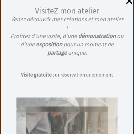
Diamètre maxi. : 10 cm
Finition : Ciré
VisiteZ mon atelier
Venez découvrir mes créations et mon atelier
Ajouter au panier
!
Profitez d’une visite, d’une
démonstration
ou
d’une
exposition
pour un moment de
partage
unique.
Visite gratuite
sur réservation uniquement
VASE EN FRÊNE