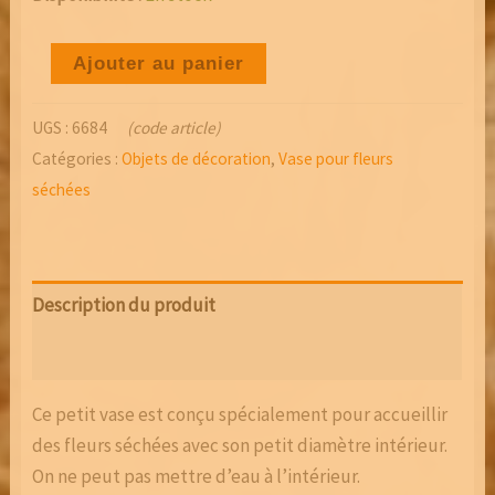
quantité
Ajouter au panier
de
VASE
UGS :
6684
(code article)
EN
Catégories :
Objets de décoration
,
Vase pour fleurs
CHÊNE
séchées
Description du produit
Avis (0)
Ce petit vase est conçu spécialement pour accueillir
des fleurs séchées avec son petit diamètre intérieur.
On ne peut pas mettre d’eau à l’intérieur.