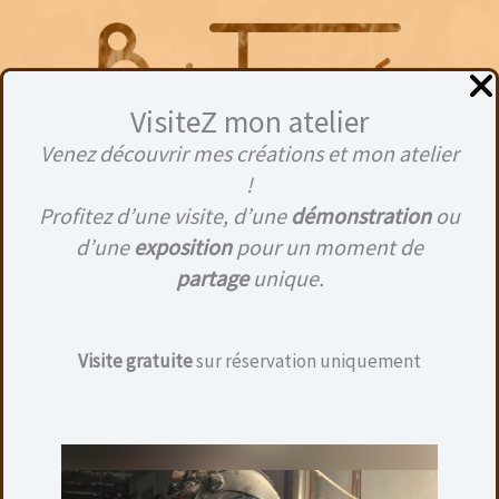
Aller
au
contenu
VisiteZ mon atelier
Venez découvrir mes créations et mon atelier
Menu
!
Profitez d’une visite, d’une
démonstration
ou
d’une
exposition
pour un moment de
partage
unique.
6 mm
Visite gratuite
sur réservation uniquement
Aucun produit ne correspond à votre
sélection.