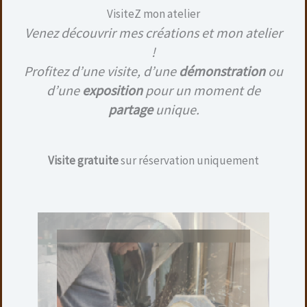
Une simple visite au sein de celui-ci vous permettra de
VisiteZ mon atelier
découvrir non seulement le lieu mais également plus
Venez découvrir mes créations et mon atelier
d’une centaine de mes créations.
!
C’est une excellente occasion d’échanger sur celles ci
Profitez d’une visite, d’une
démonstration
ou
ou mon métier.
d’une
exposition
pour un moment de
partage
unique.
←
Évènement précédent
Évènement suivant
→
Visite gratuite
sur réservation uniquement