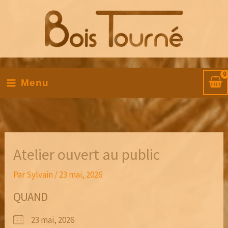
Aller
au
contenu
Menu
Atelier ouvert au public
Par
Sylvain
/
23 mai, 2026
QUAND
23 mai, 2026