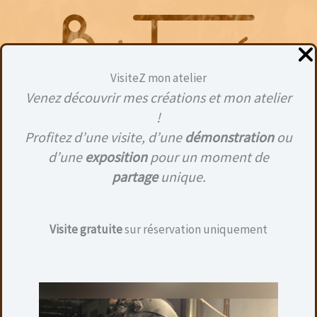
Aller
au
contenu
VisiteZ mon atelier
Venez découvrir mes créations et mon atelier
Menu
!
Profitez d’une visite, d’une
démonstration
ou
d’une
exposition
pour un moment de
partage
unique.
ACCUEIL
RÉSERVATIONS
MES RÉSERVATIONS
Mes réservations
Visite gratuite
sur réservation uniquement
Veuillez
vous connecter
pour afficher vos
réservations.