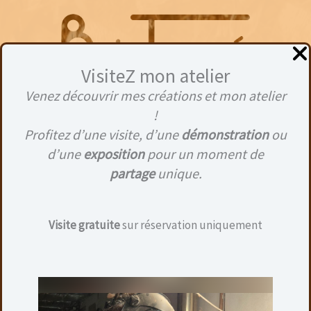
Aller
au
contenu
VisiteZ mon atelier
Venez découvrir mes créations et mon atelier
Menu
!
Profitez d’une visite, d’une
démonstration
ou
d’une
exposition
pour un moment de
partage
unique.
12,5
Visite gratuite
sur réservation uniquement
Aucun produit ne correspond à votre
sélection.