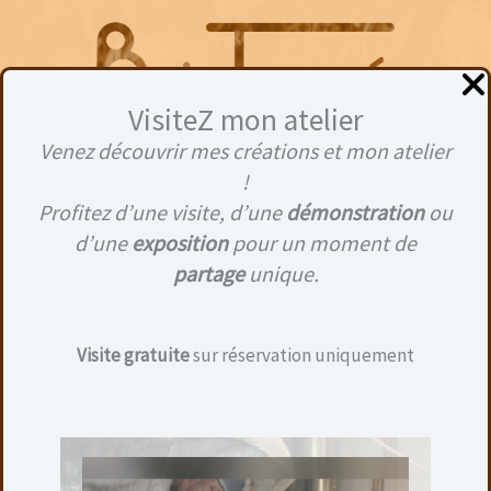
Aller
au
contenu
VisiteZ mon atelier
Venez découvrir mes créations et mon atelier
Menu
!
Profitez d’une visite, d’une
démonstration
ou
d’une
exposition
pour un moment de
partage
unique.
5,5
Visite gratuite
sur réservation uniquement
Aucun produit ne correspond à votre
sélection.