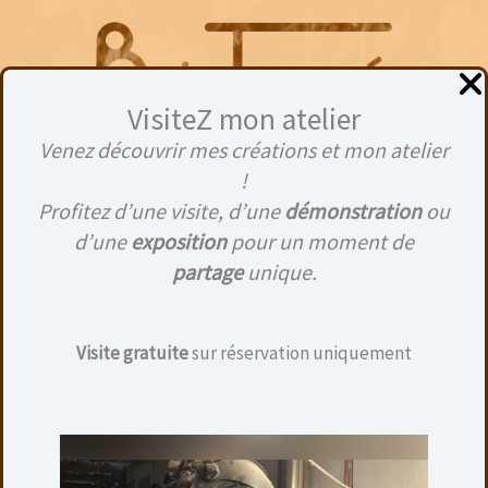
Aller
au
contenu
VisiteZ mon atelier
Venez découvrir mes créations et mon atelier
Menu
!
Profitez d’une visite, d’une
démonstration
ou
d’une
exposition
pour un moment de
partage
unique.
9,5
Visite gratuite
sur réservation uniquement
Aucun produit ne correspond à votre
sélection.