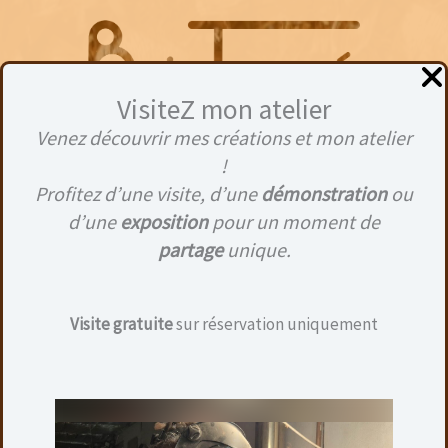
Aller
au
contenu
VisiteZ mon atelier
Venez découvrir mes créations et mon atelier
Menu
!
Profitez d’une visite, d’une
démonstration
ou
d’une
exposition
pour un moment de
partage
unique.
9
Visite gratuite
sur réservation uniquement
Aucun produit ne correspond à votre
sélection.